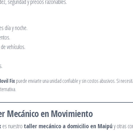
idez, seguridad y precios razonables.
es día y noche.
entos.
 de vehículos.
s.
ovil Fix
puede enviarte una unidad confiable y sin costos abusivos. Si necesit
ternativa.
ller Mecánico en Movimiento
x
es nuestro
taller mecánico a domicilio en Maipú
y otras c