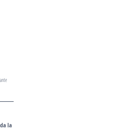
rante
da la