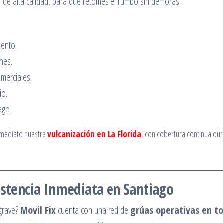
s de alta calidad, para que retomes el rumbo sin demoras.
mento.
nes.
omerciales.
io.
ago.
inmediato nuestra
vulcanización en La Florida
, con cobertura continua du
istencia Inmediata en Santiago
 grave?
Movil Fix
cuenta con una red de
grúas operativas en to