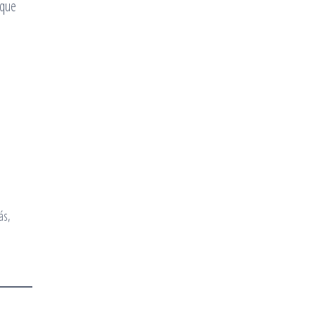
 que
ás,