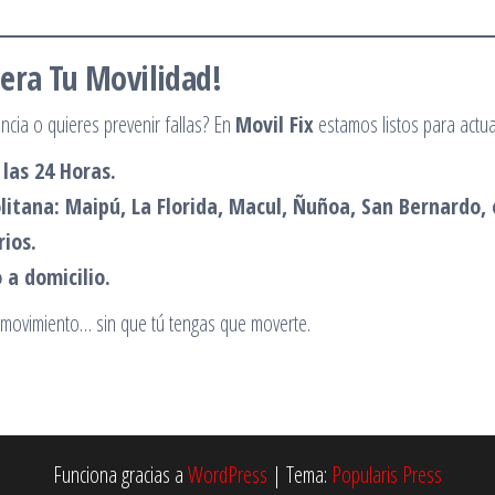
era Tu Movilidad!
encia o quieres prevenir fallas? En
Movil Fix
estamos listos para actua
las 24 Horas.
itana: Maipú, La Florida, Macul, Ñuñoa, San Bernardo, 
rios.
a domicilio.
 movimiento… sin que tú tengas que moverte.
Funciona gracias a
WordPress
|
Tema:
Popularis Press